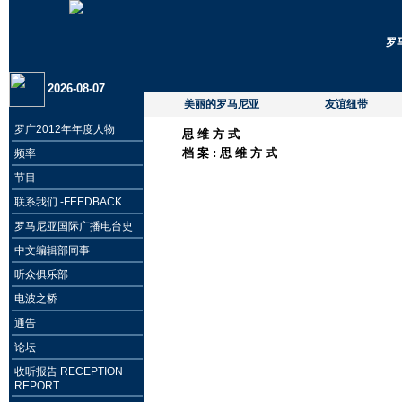
罗
2026-08-07
美丽的罗马尼亚
友谊纽带
罗广2012年年度人物
思 维 方 式
档 案 :
思 维 方 式
频率
节目
联系我们 -FEEDBACK
罗马尼亚国际广播电台史
中文编辑部同事
听众俱乐部
电波之桥
通告
论坛
收听报告 RECEPTION
REPORT