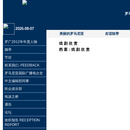
罗
2026-08-07
美丽的罗马尼亚
友谊纽带
罗广2012年年度人物
戏 剧 欣 赏
档 案 :
戏 剧 欣 赏
频率
节目
联系我们 -FEEDBACK
罗马尼亚国际广播电台史
中文编辑部同事
听众俱乐部
电波之桥
通告
论坛
收听报告 RECEPTION
REPORT