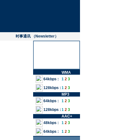
时事通讯 （Newsletter）
WMA
64kbps :
1
2
3
128kbps :
1
2
3
MP3
64kbps :
1
2
3
128kbps :
1
2
3
AAC+
48kbps :
1
2
3
64kbps :
1
2
3