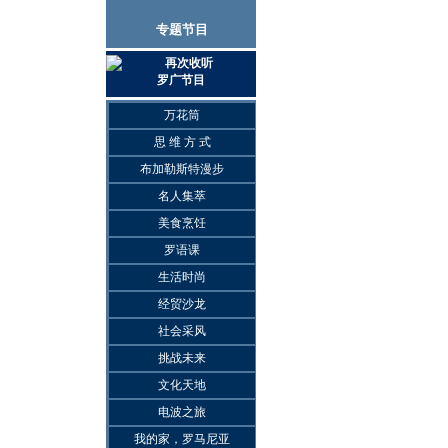
专题节目
再次收听
罗广节目
万花筒
思 维 方 式
布加勒斯特漫步
名人集萃
美食烹饪
罗语课
生活时尚
经贸沙龙
社会采风
挑战未来
文化天地
电波之旅
我的家，罗马尼亚