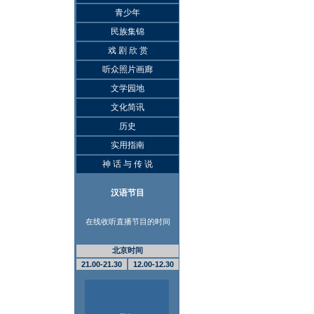
青少年
民族集锦
戏 剧 欣 赏
听众照片画廊
文学园地
文化简讯
历史
实用指南
神 话 与 传 说
汉语节目
在线收听直播节目的时间
北京时间
21.00-21.30
12.00-12.30