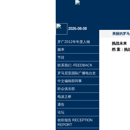
2026-08-08
美丽的罗马
罗广2012年年度人物
挑战未来
档 案 :
挑
频率
节目
联系我们 -FEEDBACK
罗马尼亚国际广播电台史
中文编辑部同事
听众俱乐部
电波之桥
通告
论坛
收听报告 RECEPTION
REPORT