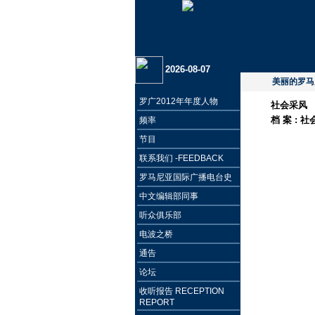
2026-08-07
美丽的罗马
罗广2012年年度人物
社会采风
档 案 :
社
频率
节目
联系我们 -FEEDBACK
罗马尼亚国际广播电台史
中文编辑部同事
听众俱乐部
电波之桥
通告
论坛
收听报告 RECEPTION
REPORT