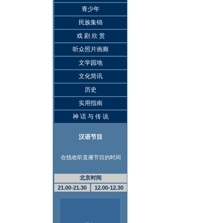
青少年
民族集锦
戏 剧 欣 赏
听众照片画廊
文学园地
文化简讯
历史
实用指南
神 话 与 传 说
汉语节目
在线收听直播节目的时间
北京时间
21.00-21.30
12.00-12.30