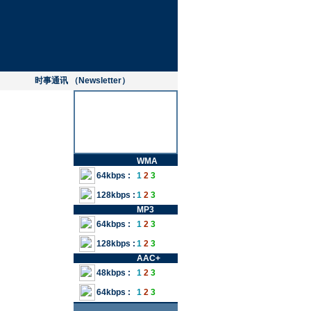
时事通讯 （Newsletter）
WMA
64kbps :
1
2
3
128kbps :
1
2
3
MP3
64kbps :
1
2
3
128kbps :
1
2
3
AAC+
48kbps :
1
2
3
64kbps :
1
2
3