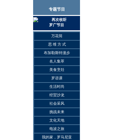
专题节目
再次收听
罗广节目
万花筒
思 维 方 式
布加勒斯特漫步
名人集萃
美食烹饪
罗语课
生活时尚
经贸沙龙
社会采风
挑战未来
文化天地
电波之旅
我的家，罗马尼亚