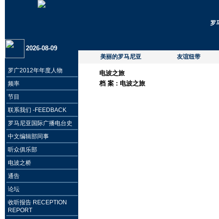
罗
2026-08-09
美丽的罗马尼亚
友谊纽带
罗广2012年年度人物
电波之旅
档 案 :
电波之旅
频率
节目
联系我们 -FEEDBACK
罗马尼亚国际广播电台史
中文编辑部同事
听众俱乐部
电波之桥
通告
论坛
收听报告 RECEPTION
REPORT