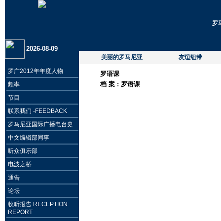
罗
2026-08-09
美丽的罗马尼亚
友谊纽带
罗广2012年年度人物
罗语课
档 案 :
罗语课
频率
节目
联系我们 -FEEDBACK
罗马尼亚国际广播电台史
中文编辑部同事
听众俱乐部
电波之桥
通告
论坛
收听报告 RECEPTION
REPORT