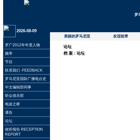
罗
2026-08-09
美丽的罗马尼亚
友谊纽带
罗广2012年年度人物
论坛
档 案 :
论坛
频率
节目
联系我们 -FEEDBACK
罗马尼亚国际广播电台史
中文编辑部同事
听众俱乐部
电波之桥
通告
论坛
收听报告 RECEPTION
REPORT