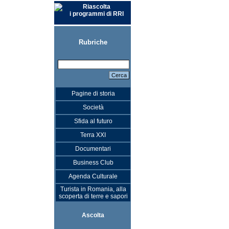
Riascolta
i programmi di RRI
Rubriche
Pagine di storia
Società
Sfida al futuro
Terra XXI
Documentari
Business Club
Agenda Culturale
Turista in Romania, alla
scoperta di terre e sapori
Ascolta