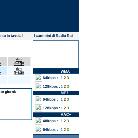
nto in tavola!
I cammini di Radio Rai
dom
o
2-ago
dom
WMA
o
9-ago
64kbps :
1
2
3
128kbps :
1
2
3
te giorni:
MP3
64kbps :
1
2
3
128kbps :
1
2
3
AAC+
48kbps :
1
2
3
64kbps :
1
2
3