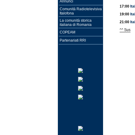
Annunci
17:00
Ita
Comunità Radiotelevisiva
Italofona
19:00
Ita
La comunità storica
21:00
Ita
italiana di Romania
^^ Sus
COPEAM
Partenariati RRI