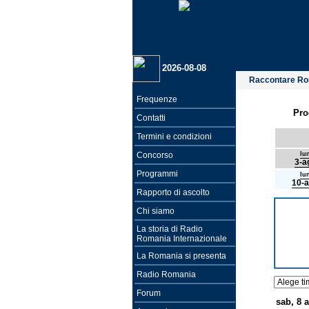
2026-08-08
Raccontare R
Frequenze
Pro
Contatti
Termini e condizioni
Concorso
lu
3-a
Programmi
lu
10-
Rapporto di ascolto
Chi siamo
La storia di Radio
Romania Internazionale
La Romania si presenta
Radio Romania
Forum
sab, 8 