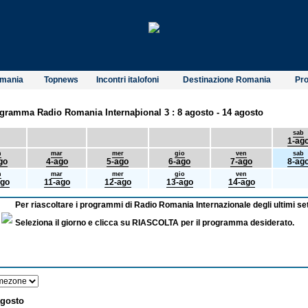
omania
Topnews
Incontri italofoni
Destinazione Romania
Pro
gramma Radio Romania Internaþional 3 : 8 agosto - 14 agosto
sab
1-ag
n
mar
mer
gio
ven
sab
go
4-ago
5-ago
6-ago
7-ago
8-ag
n
mar
mer
gio
ven
ago
11-ago
12-ago
13-ago
14-ago
Per riascoltare i programmi di Radio Romania Internazionale degli ultimi set
Seleziona il giorno e clicca su RIASCOLTA per il programma desiderato.
agosto