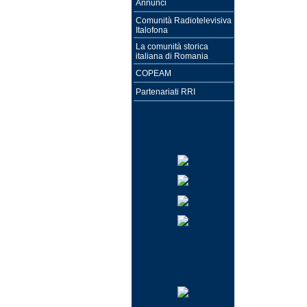
Annunci
Comunità Radiotelevisiva
Italofona
La comunità storica
italiana di Romania
COPEAM
Partenariati RRI