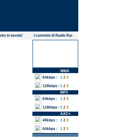
nto in tavola!
I cammini di Radio Rai
WMA
64kbps :
1
2
3
128kbps :
1
2
3
MP3
64kbps :
1
2
3
128kbps :
1
2
3
AAC+
48kbps :
1
2
3
64kbps :
1
2
3