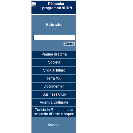
Riascolta
i programmi di RRI
Rubriche
Pagine di storia
Società
Sfida al futuro
Terra XXI
Documentari
Business Club
Agenda Culturale
Turista in Romania, alla
scoperta di terre e sapori
Ascolta