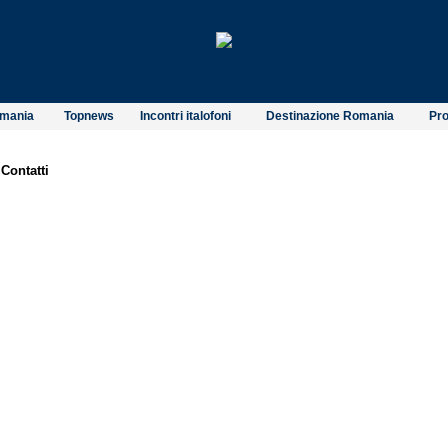
omania
Topnews
Incontri italofoni
Destinazione Romania
Pro
:
Contatti