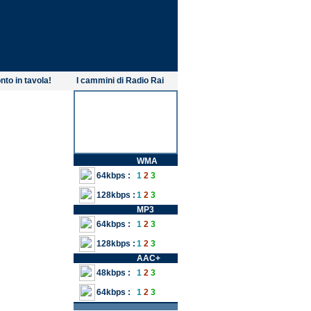
nto in tavola!
I cammini di Radio Rai
WMA
64kbps :
1
2
3
128kbps :
1
2
3
MP3
64kbps :
1
2
3
128kbps :
1
2
3
AAC+
48kbps :
1
2
3
64kbps :
1
2
3