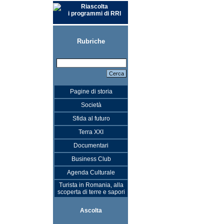
Riascolta
i programmi di RRI
Rubriche
Pagine di storia
Società
Sfida al futuro
Terra XXI
Documentari
Business Club
Agenda Culturale
Turista in Romania, alla
scoperta di terre e sapori
Ascolta