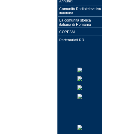
Annunci
Comunità Radiotelevisiva
Italofona
La comunità storica
italiana di Romania
COPEAM
Partenariati RRI