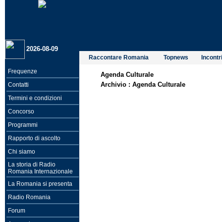
2026-08-09
Raccontare Romania
Topnews
Incontri
Frequenze
Agenda Culturale
Archivio :
Agenda Culturale
Contatti
Termini e condizioni
Concorso
Programmi
Rapporto di ascolto
Chi siamo
La storia di Radio
Romania Internazionale
La Romania si presenta
Radio Romania
Forum