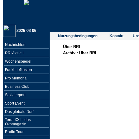
2026-08-06
Nutzungsbedingungen
Kontakt
Un
Nachrichten
Über RRI
Archiv :
Über RRI
RRI Aktuell
Wochenspiegel
Funkbriefkasten
Pro Memoria
Business Club
Sozialreport
Sport Event
Das globale Dorf
Terra XXI – das
Ökomagazin
Radio Tour