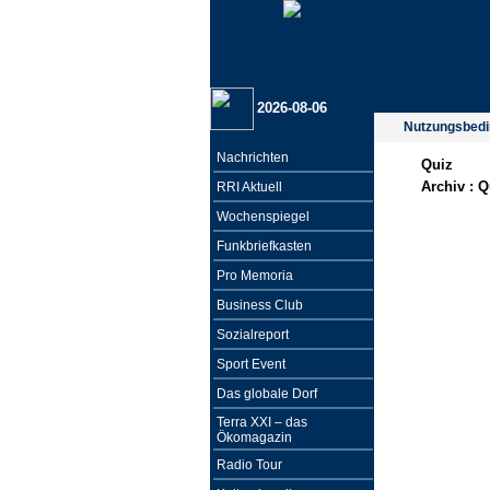
2026-08-06
Nutzungsbed
Nachrichten
Quiz
Archiv :
Q
RRI Aktuell
Wochenspiegel
Funkbriefkasten
Pro Memoria
Business Club
Sozialreport
Sport Event
Das globale Dorf
Terra XXI – das
Ökomagazin
Radio Tour