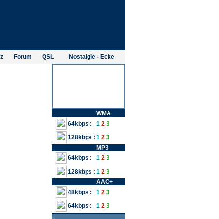
iz
Forum
QSL
Nostalgie - Ecke
WMA
64kbps :
1
2
3
128kbps :
1
2
3
MP3
64kbps :
1
2
3
128kbps :
1
2
3
AAC+
48kbps :
1
2
3
64kbps :
1
2
3