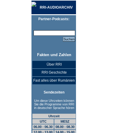
RRI-AUDIOARCHIV
Partner-Podcasts:
Fakten und Zahlen
Über RRI
RRI Geschichte
Fast alles über Rumänien
Sendezeiten
Um diese Uhrzeiten können
Sie die Programme von RRI
in deutscher Sprache hören
Uhrzeit
UTC
MESZ
06.00 - 06.30
08.00 - 08.30
12.00 - 13.00
14.00 - 15.00