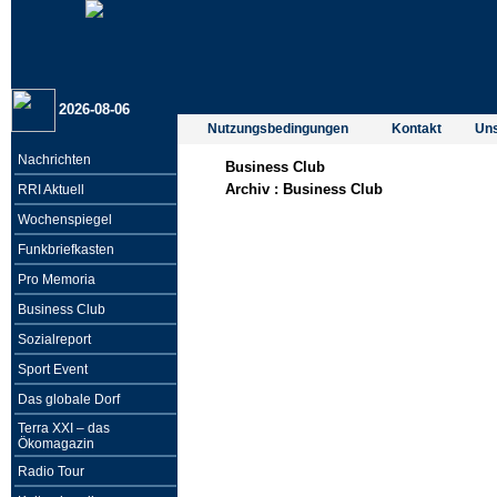
2026-08-06
Nutzungsbedingungen
Kontakt
Un
Nachrichten
Business Club
Archiv :
Business Club
RRI Aktuell
Wochenspiegel
Funkbriefkasten
Pro Memoria
Business Club
Sozialreport
Sport Event
Das globale Dorf
Terra XXI – das
Ökomagazin
Radio Tour