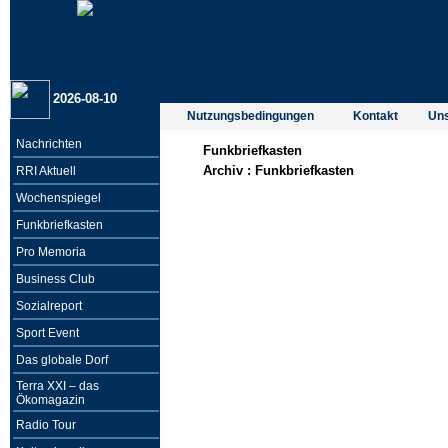
2026-08-10
Nutzungsbedingungen
Kontakt
Un
Nachrichten
Funkbriefkasten
Archiv :
Funkbriefkasten
RRI Aktuell
Wochenspiegel
Funkbriefkasten
Pro Memoria
Business Club
Sozialreport
Sport Event
Das globale Dorf
Terra XXI – das
Ökomagazin
Radio Tour