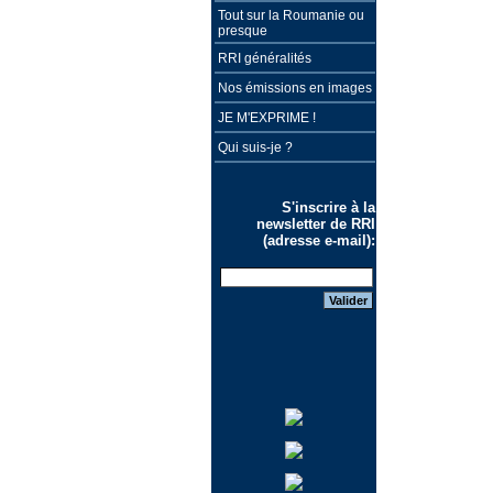
Tout sur la Roumanie ou
presque
RRI généralités
Nos émissions en images
JE M'EXPRIME !
Qui suis-je ?
S'inscrire à la
newsletter de RRI
(adresse e-mail):