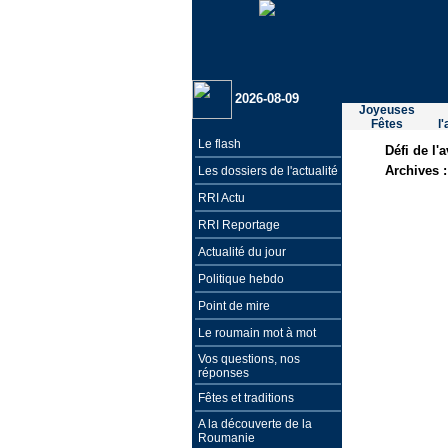
2026-08-09
Joyeuses
Fêtes
l
Le flash
Défi de l'
Archives 
Les dossiers de l'actualité
RRI Actu
RRI Reportage
Actualité du jour
Politique hebdo
Point de mire
Le roumain mot à mot
Vos questions, nos
réponses
Fêtes et traditions
A la découverte de la
Roumanie