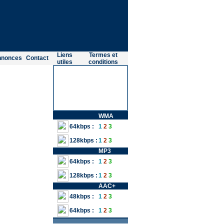
Liens
Termes et
nnonces
Contact
utiles
conditions
WMA
64kbps :
1
2
3
128kbps :
1
2
3
MP3
64kbps :
1
2
3
128kbps :
1
2
3
AAC+
48kbps :
1
2
3
64kbps :
1
2
3