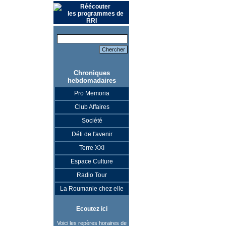
Réécouter
les programmes de
RRI
Chroniques
hebdomadaires
Pro Memoria
Club Affaires
Société
Défi de l'avenir
Terre XXI
Espace Culture
Radio Tour
La Roumanie chez elle
Ecoutez ici
Voici les repères horaires de