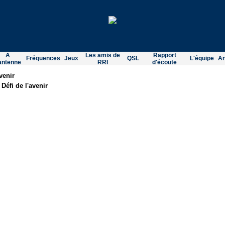
A
Les amis de
Rapport
Fréquences
Jeux
QSL
L'équipe
A
'antenne
RRI
d'écoute
avenir
:
Défi de l'avenir