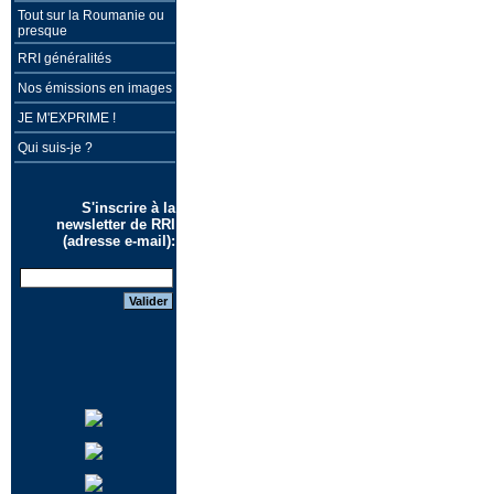
Tout sur la Roumanie ou
presque
RRI généralités
Nos émissions en images
JE M'EXPRIME !
Qui suis-je ?
S'inscrire à la
newsletter de RRI
(adresse e-mail):