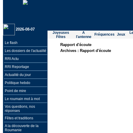
2026-08-07
Joyeuses
A
L
Fréquences
Jeux
Fêtes
l'antenne
Le flash
Rapport d'écoute
Archives :
Rapport d'écoute
Les dossiers de l'actualité
RRI Actu
RRI Reportage
Actualité du jour
Politique hebdo
Point de mire
Le roumain mot à mot
Vos questions, nos
réponses
Fêtes et traditions
A la découverte de la
Roumanie