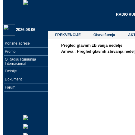
RADIO RU
2026-08-06
FREKVENCIJE
Obaveštenja
AK
Korisne adrese
Pregled glavnih zbivanja nedelje
Arhiva :
Pregled glavnih zbivanja nedel
Promo
O Radiju Rumunija
Internacional
Emisije
Dokumenti
Forum