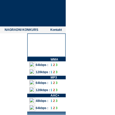
NAGRADNI KONKURS
Kontakt
WMA
64kbps :
1
2
3
128kbps :
1
2
3
MP3
64kbps :
1
2
3
128kbps :
1
2
3
AAC+
48kbps :
1
2
3
64kbps :
1
2
3