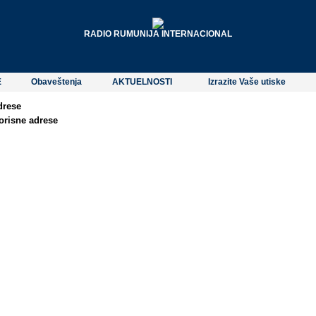
RADIO RUMUNIJA INTERNACIONAL
E
Obaveštenja
AKTUELNOSTI
Izrazite Vaše utiske
drese
orisne adrese