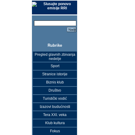
Slusajte ponovo
emisije RRI
Rubrike
Pregled glavnih zbivanja
nedelje
Sport
Stranice istorije
Biznis klub
Društvo
Turistički vodić
Izazovi budućnosti
Tera XXI. veka
Klub kultura
Fokus