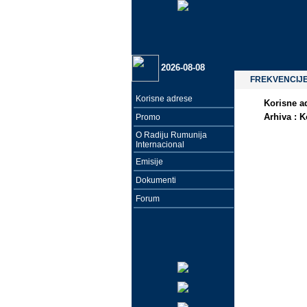
2026-08-08
FREKVENCIJ
Korisne adrese
Korisne a
Arhiva :
K
Promo
O Radiju Rumunija
Internacional
Emisije
Dokumenti
Forum