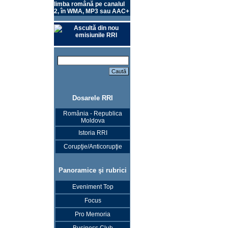
limba română pe canalul
2, în WMA, MP3 sau AAC+
Ascultă din nou
emisiunile RRI
Dosarele RRI
România - Republica
Moldova
Istoria RRI
Corupţie/Anticorupţie
Panoramice şi rubrici
Eveniment Top
Focus
Pro Memoria