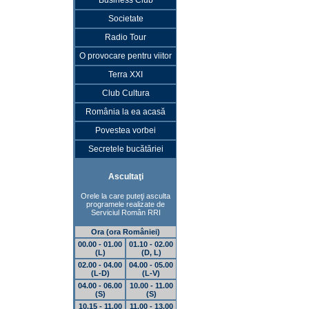
Business Club
Societate
Radio Tour
O provocare pentru viitor
Terra XXI
Club Cultura
România la ea acasă
Povestea vorbei
Secretele bucătăriei
Ascultaţi
Orele la care puteţi asculta
programele realizate de
Serviciul Român RRI
Ora (ora României)
00.00 - 01.00
01.10 - 02.00
(L)
(D, L)
02.00 - 04.00
04.00 - 05.00
(L-D)
(L-V)
04.00 - 06.00
10.00 - 11.00
(S)
(S)
10.15 - 11.00
11.00 - 13.00