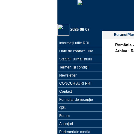
2026-08-07
EuranetPlu
Informaţii utile RRI
România -
Arhiva :
R
Date de contact CNA
Statutul Jurnalistului
Termeni şi condiţii
Newsletter
CONCURSURI RRI
Contact
Formular de recepţie
QSL
Forum
Anunţuri
Parteneriate media