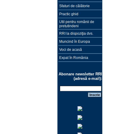
Sfaturi de călătorie
Practic ghid
Util pentru românii de
pretutindeni
RRI la dispoziţia dvs.
Muncind în Europa
Voci de acasă
Expat în România
Abonare newsletter RRI
(adresă e-mail):