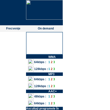
Frecvenţe
On demand
WMA
64kbps :
1
2
3
128kbps :
1
2
3
MP3
64kbps :
1
2
3
128kbps :
1
2
3
AAC+
48kbps :
1
2
3
64kbps :
1
2
3
Ascultaţi programele în