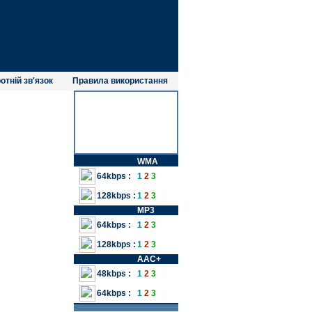
отній зв'язок
Правила використання
WMA
64kbps :
1
2
3
128kbps :
1
2
3
MP3
64kbps :
1
2
3
128kbps :
1
2
3
AAC+
48kbps :
1
2
3
64kbps :
1
2
3