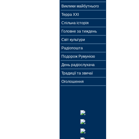
Виклики майбутнього
Терра ХХІ
Спільна історія
Головне за тиждень
Світ культури
Радіопошта
Подорож Румунією
День радіослухача
Традиції та звичаї
Оголошення