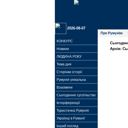
2026-08-07
Про Румунію
КОНКУРС
Сьогоден
Архів:
Сь
Новини
ЛЮДИНА РОКУ
Тема дня
Сторінки історії
Румунія унікальна
Взаємини
Сьогоденне суспільство
Інтерференції
Туристична Румунія
Українці в Румунії
Інший погляд