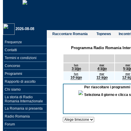
2026-08-08
Raccontare Romania
Topnews
Incontri
Frequenze
Programma Radio Romania Interna
Contatti
Termini e condizioni
Concorso
lun
mar
mer
3-ago
4-ago
5-ag
Programmi
lun
mar
mer
10-ago
11-ago
12-a
Rapporto di ascolto
Per riascoltare i programmi 
Chi siamo
Seleziona il giorno e clicc
La storia di Radio
Romania Internazionale
La Romania si presenta
Radio Romania
Forum