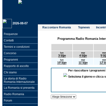
2026-08-07
Raccontare Romania
Topnews
Incontri
Frequenze
Programma Radio Romania Interna
Contatti
Termini e condizioni
Concorso
lun
mar
me
3-ago
4-ago
5-a
Programmi
lun
mar
me
10-ago
11-ago
12-a
Rapporto di ascolto
Per riascoltare i programmi 
Chi siamo
Seleziona il giorno e clicc
La storia di Radio
Romania Internazionale
La Romania si presenta
Radio Romania
Forum