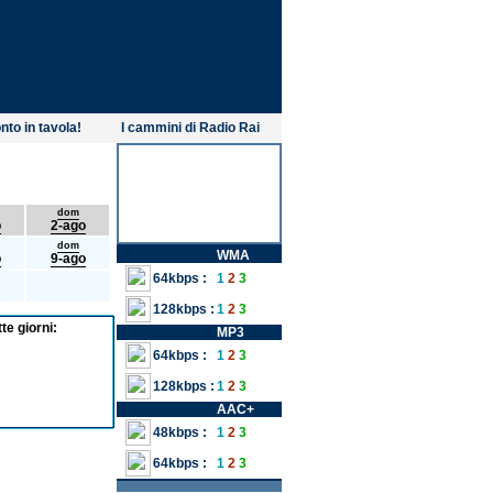
nto in tavola!
I cammini di Radio Rai
dom
o
2-ago
dom
WMA
o
9-ago
64kbps :
1
2
3
128kbps :
1
2
3
te giorni:
MP3
64kbps :
1
2
3
128kbps :
1
2
3
AAC+
48kbps :
1
2
3
64kbps :
1
2
3