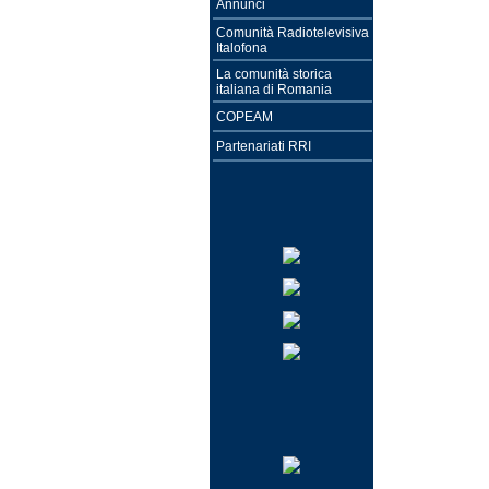
Annunci
Comunità Radiotelevisiva
Italofona
La comunità storica
italiana di Romania
COPEAM
Partenariati RRI