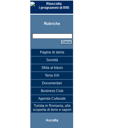
Riascolta
i programmi di RRI
Rubriche
Pagine di storia
Società
Sfida al futuro
Terra XXI
Documentari
Business Club
Agenda Culturale
Turista in Romania, alla
scoperta di terre e sapori
Ascolta