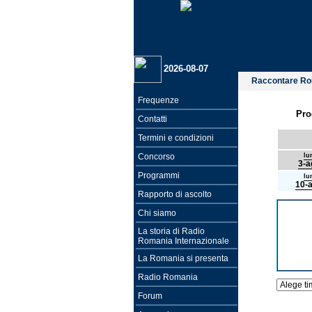
2026-08-07
Raccontare R
Frequenze
Pro
Contatti
Termini e condizioni
Concorso
lu
3-a
Programmi
lu
10-
Rapporto di ascolto
Chi siamo
La storia di Radio
Romania Internazionale
La Romania si presenta
Radio Romania
Forum