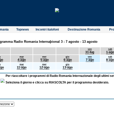
omania
Topnews
Incontri italofoni
Destinazione Romania
Pro
gramma Radio Romania Internaþional 3 : 7 agosto - 13 agosto
ven
sab
31-lug
1-ag
n
mar
mer
gio
ven
sab
go
4-ago
5-ago
6-ago
7-ago
8-ag
n
mar
mer
gio
ago
11-ago
12-ago
13-ago
Per riascoltare i programmi di Radio Romania Internazionale degli ultimi set
Seleziona il giorno e clicca su RIASCOLTA per il programma desiderato.