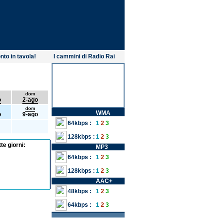
nto in tavola!
I cammini di Radio Rai
dom
o
2-ago
dom
WMA
o
9-ago
64kbps :
1
2
3
128kbps :
1
2
3
te giorni:
MP3
64kbps :
1
2
3
128kbps :
1
2
3
AAC+
48kbps :
1
2
3
64kbps :
1
2
3