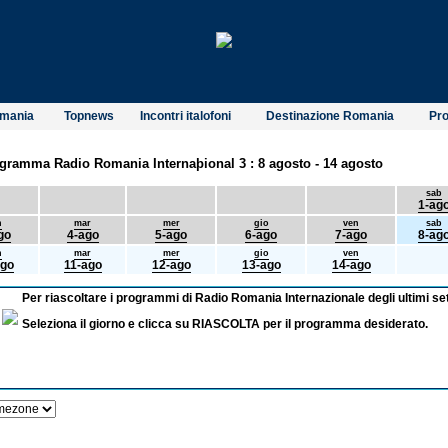
omania
Topnews
Incontri italofoni
Destinazione Romania
Pro
gramma Radio Romania Internaþional 3 : 8 agosto - 14 agosto
sab
1-ag
n
mar
mer
gio
ven
sab
go
4-ago
5-ago
6-ago
7-ago
8-ag
n
mar
mer
gio
ven
ago
11-ago
12-ago
13-ago
14-ago
Per riascoltare i programmi di Radio Romania Internazionale degli ultimi set
Seleziona il giorno e clicca su RIASCOLTA per il programma desiderato.