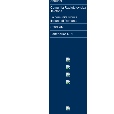
Annunci
Comunità Radiotelevisiva
Italofona
La comunità storica
italiana di Romania
COPEAM
Partenariati RRI