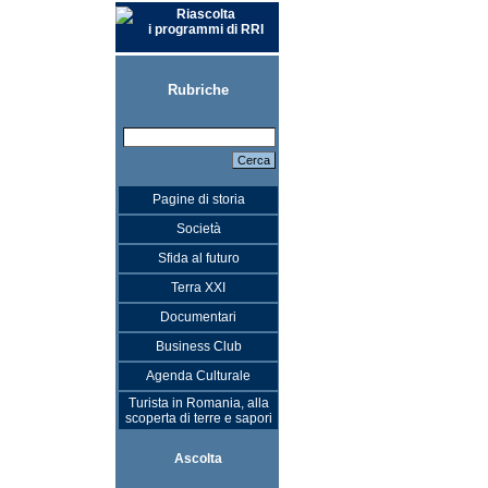
Riascolta
i programmi di RRI
Rubriche
Pagine di storia
Società
Sfida al futuro
Terra XXI
Documentari
Business Club
Agenda Culturale
Turista in Romania, alla
scoperta di terre e sapori
Ascolta