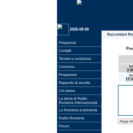
2026-08-08
Raccontare R
Frequenze
Pro
Contatti
Termini e condizioni
Concorso
lu
3-a
Programmi
lu
10-
Rapporto di ascolto
Chi siamo
La storia di Radio
Romania Internazionale
La Romania si presenta
Radio Romania
Forum