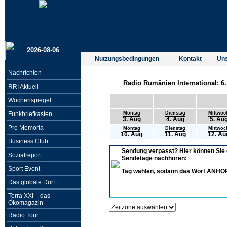
2026-08-06
Nutzungsbedingungen
Kontakt
Un
Nachrichten
Radio Rumänien International: 6.
RRI Aktuell
Wochenspiegel
Funkbriefkasten
Montag
Dienstag
Mittwoc
3. Aug
4. Aug
5. Au
Pro Memoria
Montag
Dienstag
Mittwoc
10. Aug
11. Aug
12. Au
Business Club
Sendung verpasst? Hier können Sie
Sozialreport
Sendetage nachhören:
Sport Event
Tag wählen, sodann das Wort ANHÖ
Das globale Dorf
Terra XXI – das
Ökomagazin
Radio Tour