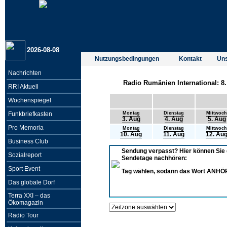
2026-08-08
Nutzungsbedingungen
Kontakt
Un
Nachrichten
Radio Rumänien International: 8.
RRI Aktuell
Wochenspiegel
Funkbriefkasten
Montag
Dienstag
Mittwoch
3. Aug
4. Aug
5. Aug
Pro Memoria
Montag
Dienstag
Mittwoch
10. Aug
11. Aug
12. Au
Business Club
Sendung verpasst? Hier können Sie
Sozialreport
Sendetage nachhören:
Sport Event
Tag wählen, sodann das Wort ANHÖ
Das globale Dorf
Terra XXI – das
Ökomagazin
Radio Tour